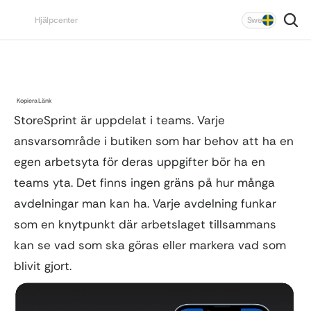
Select Language
Hjälpcenter
Swe
This feature is available for stores that are part 
of an organization in StoreSprint.
Enhet
Kedjedrift
Teams
Kopiera Länk
StoreSprint är uppdelat i teams. Varje 
ansvarsområde i butiken som har behov att ha en 
egen arbetsyta för deras uppgifter bör ha en 
teams yta. Det finns ingen gräns på hur många 
avdelningar man kan ha. Varje avdelning funkar 
som en knytpunkt där arbetslaget tillsammans 
To edit teams, “Operations Manager” or 
kan se vad som ska göras eller markera vad som 
Users with 
admin access
 (admins always see all 
“Superadmin” permissions are required.
blivit gjort.
departments)
Manually invited users
 with 
Operations manager
 or 
Staff
 access