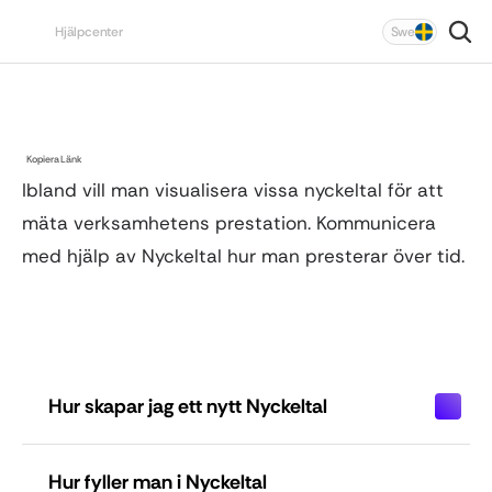
⚙️ → 
Select Language
Hjälpcenter
Swe
Admin → KPIs.
Enhet
Kedjedrift
Nyckeltal
Kopiera Länk
Ibland vill man visualisera vissa nyckeltal för att 
mäta verksamhetens prestation. Kommunicera 
med hjälp av Nyckeltal hur man presterar över tid.
Hur skapar jag ett nytt Nyckeltal
Hur fyller man i Nyckeltal