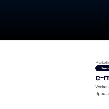
Marketi
Hems
e-m
Veckans
Uppdate