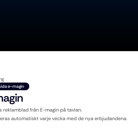
ng
ida e-magin
agin
 reklamblad från E-magin på tavlan. 
ras automatiskt varje vecka med de nya erbjudandena.