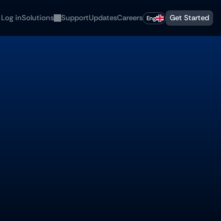
Select Language
Log in
Solutions
Support
Updates
Careers
Get Started
Eng