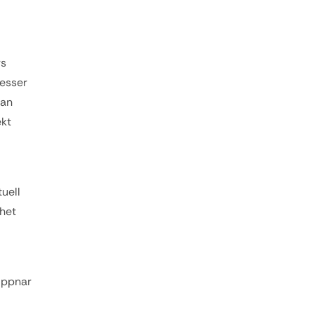
s 
esser 
an 
kt 
ell 
het 
öppnar 