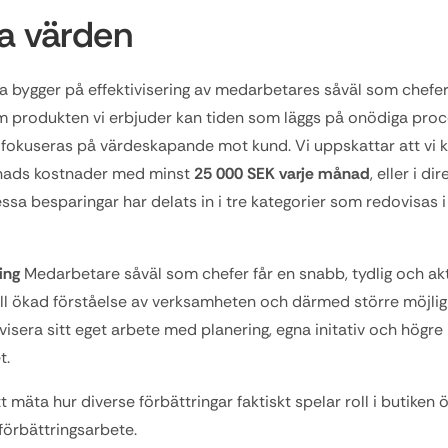
va värden
a bygger på effektivisering av medarbetares såväl som chefer
m produkten vi erbjuder kan tiden som läggs på onödiga proc
 fokuseras på värdeskapande mot kund. Vi uppskattar att vi k
nads kostnader med minst 
25 000 SEK varje månad
, eller i dire
sa besparingar har delats in i tre kategorier som redovisas i 
ing
 Medarbetare såväl som chefer får en snabb, tydlig och aktu
 till ökad förståelse av verksamheten och därmed större möjlig
ivisera sitt eget arbete med planering, egna initativ och högre 
t.
tt mäta hur diverse förbättringar faktiskt spelar roll i butiken 
förbättringsarbete.