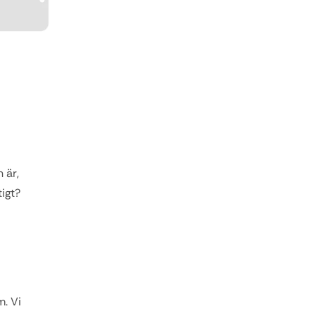
 är, 
igt? 
. Vi 