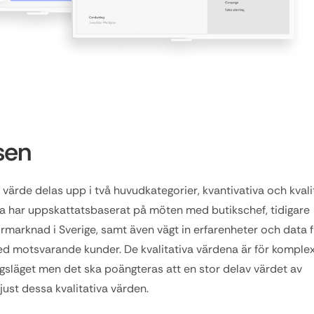
sen
ärde delas upp i två huvudkategorier, kvantivativa och kvalita
a har uppskattatsbaserat på möten med butikschef, tidigare 
ormarknad i Sverige, samt även vägt in erfarenheter och data f
 motsvarande kunder. De kvalitativa värdena är för komplexa
dagsläget men det ska poängteras att en stor delav värdet av 
i just dessa kvalitativa värden.