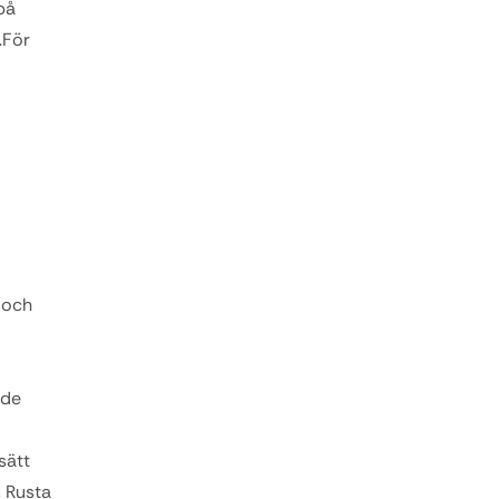
å 
För 
och 
de 
ätt 
 Rusta 