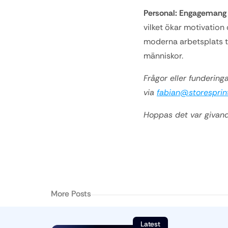
Personal: Engagemang 
vilket ökar motivation
moderna arbetsplats ti
människor.
Frågor eller fundering
via 
fabian@storesprin
Hoppas det var givand
More Posts
Latest