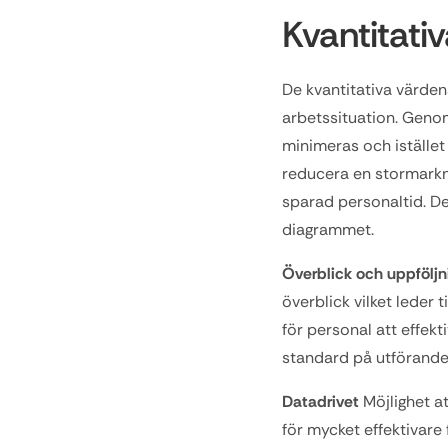
Kvantitati
De kvantitativa värden
arbetssituation. Geno
minimeras och istället
reducera en stormark
sparad personaltid. Des
diagrammet.
Överblick och uppföljn
överblick vilket leder
för personal att effekt
standard på utförande
Datadrivet
 Möjlighet a
för mycket effektivare 