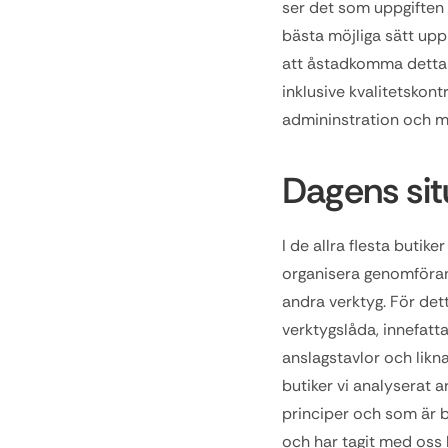
ser det som uppgiften 
bästa möjliga sätt upp
att åstadkomma detta 
inklusive kvalitetskont
admininstration och m
Dagens sit
I de allra flesta butike
organisera genomförand
andra verktyg. För dett
verktygslåda, innefatt
anslagstavlor och likn
butiker vi analyserat 
principer och som är b
och har tagit med oss 