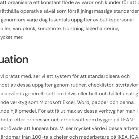
att organisera ett konstant flöde av varor och kunder för att p
rätthålla operativa såväl som försäljningsmässiga standarder.
genomförs varje dag tusentals uppgifter av butikspersonal 
roller, varuplock, kundmöte, frontning, lagerhantering, 
ycket mer.
uation
r vi pratat med, ser vi ett system för att standardisera och 
et av dessa uppgifter genom rutiner, checklistor, styrtavlor 
a används generellt sett en delvis eller helt och hållet analog 
ande verktyg som Microsoft Excel, Word, papper och penna, 
ande hjälpmedel. För att få ut max av dessa verktyg har man i 
arbetat efter processer och arbetssätt som bygger på LEAN-
eprövade att fungera bra. Vi ser mycket värde i dessa arbetss
lärdomar från 100-tals chefer och medarbetare på IKEA, ICA,