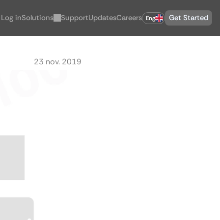
Select Language
Log in
Solutions
Support
Updates
Careers
Get Started
Eng
23 nov. 2019