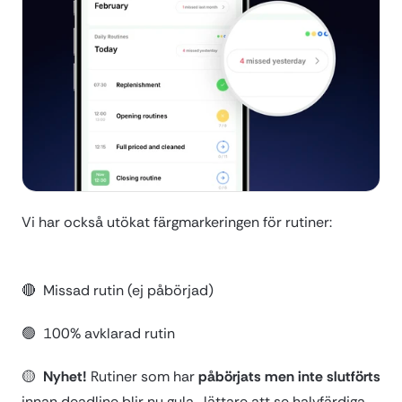
Vi har också utökat färgmarkeringen för rutiner:
🔴  Missad rutin (ej påbörjad)
🟢  100% avklarad rutin
🟡  
Nyhet!
 Rutiner som har 
påbörjats men inte slutförts
innan deadline blir nu gula,  lättare att se halvfärdiga 