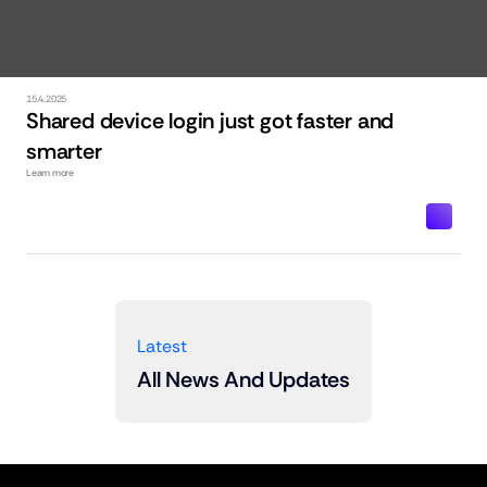
15.4.2025
Shared device login just got faster and 
smarter
Learn more
För att logga in en delad enhet som ett 
gemensamt gruppkonto krävs behörigheten 
Driftansvarig eller Superadmin.
Latest
All News And Updates