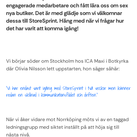
engagerade medarbetare och fått lära oss om sex 
nya butiker. Det är med glädje som vi välkomnar 
dessa till StoreSprint. Häng med när vi frågar hur 
det har varit att komma igång!
Vi börjar söder om Stockholm hos ICA Maxi i Botkyrka 
där Olivia Nilsson lett uppstarten, hon säger såhär:
"Vi har endast varit igång med StoreSprint i två veckor men känner 
redan en skillnad i kommunikationsflödet och driften."
När vi åker vidare mot Norrköping möts vi av en taggad 
ledningsgrupp med siktet inställt på att höja sig till 
nästa nivå.