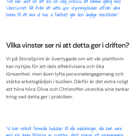
"Det har varit en lätt och en rolig process att komma igång med 
StoreSprint. Allt ifrån att sätta upp styrningstavlan utifrån våra 
behov till att lära ut hur vi faktiskt går den dagliga checklistan."
Vilka vinster ser ni att detta ger i driften?
Vi på StoreSprint är övertygade om att vår plattform 
kan nyttjas för att dels effektivisera och öka 
lönsamhet, men även lyfta personalengagemang och 
stärka arbetsglädjen i butiken. Därför är det extra roligt 
att höra höra Oliva och Christoffer utveckla sina tankar 
kring vad detta ger i praktiken.
"Vi kan enkelt förmedla budskap till alla avdelningar, alla kan vara 
med och lägga till/bocka av punkter vilket skapar ett engagemang. 