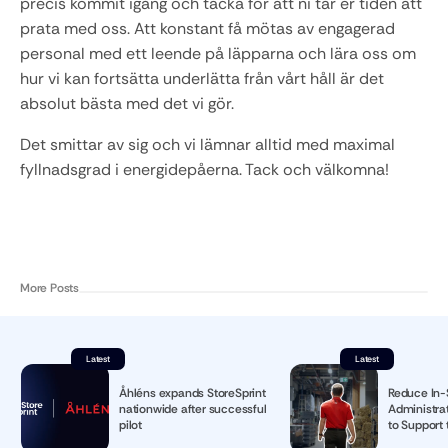
precis kommit igång och tacka för att ni tar er tiden att 
prata med oss. Att konstant få mötas av engagerad 
personal med ett leende på läpparna och lära oss om 
hur vi kan fortsätta underlätta från vårt håll är det 
absolut bästa med det vi gör.
Det smittar av sig och vi lämnar alltid med maximal 
fyllnadsgrad i energidepåerna. Tack och välkomna!
More Posts
Latest
Latest
Åhléns expands StoreSprint
Reduce In-
nationwide after successful
Administrat
pilot
to Support 
Manager