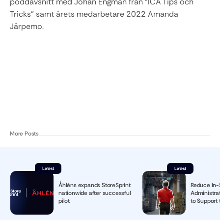
poddavsnitt med Johan Engman från “ICA Tips och 
Tricks” samt årets medarbetare 2022 Amanda 
Järpemo.
More Posts
Latest
Latest
Åhléns expands StoreSprint
Reduce In-
nationwide after successful
Administrat
pilot
to Support 
Manager